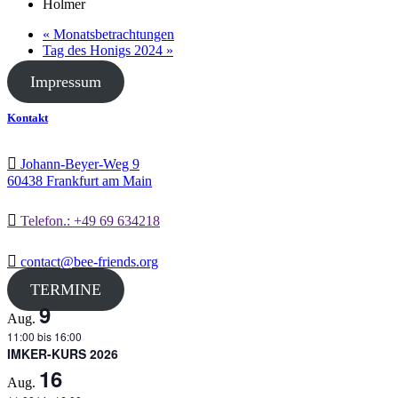
Holmer
«
Monatsbetrachtungen
Tag des Honigs 2024
»
Impressum
Kontakt
Johann-Beyer-Weg 9
60438 Frankfurt am Main
Telefon.: +49 69 634218
contact@bee-friends.org
TERMINE
9
Aug.
11:00
bis
16:00
IMKER-KURS 2026
16
Aug.