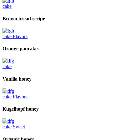
cake
Brown bread recipe
cake
Flavors
Orange pancakes
cake
Vanilla honey
cake
Flavors
Kugelhopf honey
cake
Sweet
Organic honey