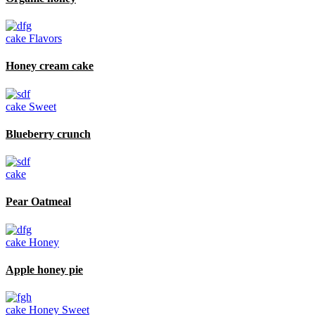
cake
Flavors
Honey cream cake
cake
Sweet
Blueberry crunch
cake
Pear Oatmeal
cake
Honey
Apple honey pie
cake
Honey
Sweet